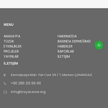
MENU
ANASAYFA
HAKKIMIZDA
TÜZÜK
BASINDA DERNEĞIMIZ
ETKINLIKLER
HABERLER
PROJELER
RAPORLAR
YAYINLAR
İLETİŞİM
İLETİŞİM
Kemalpaşa Mah. Yalı Cad. 59 / 7, Merkez ÇANAKKALE
+90 286 212 66 80
info@
troyacevre.org